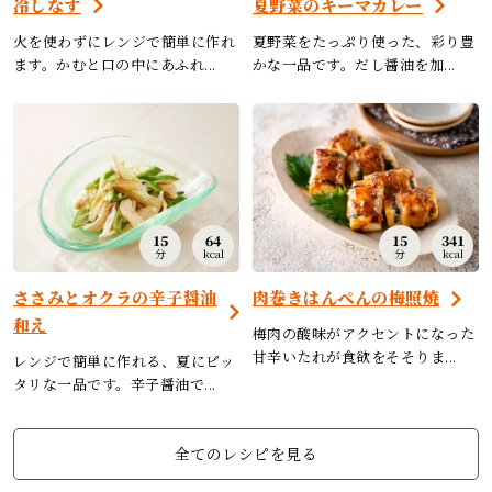
冷しなす
夏野菜のキーマカレー
火を使わずにレンジで簡単に作れ
夏野菜をたっぷり使った、彩り豊
ます。かむと口の中にあふれ...
かな一品です。だし醤油を加...
15
64
15
341
分
kcal
分
kcal
ささみとオクラの辛子醤油
肉巻きはんぺんの梅照焼
和え
梅肉の酸味がアクセントになった
甘辛いたれが食欲をそそりま...
レンジで簡単に作れる、夏にピッ
タリな一品です。辛子醤油で...
全てのレシピを見る