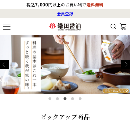
7,000
税込
円以上のお買い物で
送料無料
会員登録
ログイン
最短お届け日
の目安
（国内）
8月7日
13:00
（金）
会員登録
すべてから検索
商品検索
すべての商品一覧
カタログ番号・記号検索
レシピ検索
へのお届け予定日は
8月8日
（土）
です。
商品カテゴリ
ギフト
自由な詰め合わせ
商品の選び方
ピックアップ商品
特集