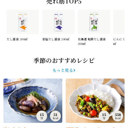
売れ筋TOP5
だし醤油 200㎖
低塩だし醤油 200㎖
北海道 鮭節だし醤油
にんにくだ
200㎖
㎖
季節のおすすめレシピ
もっと見る
15
51
15
558
分
kcal
分
kcal