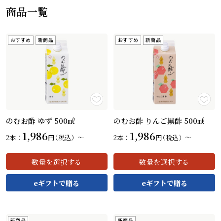
商品一覧
レシピ
おすすめ
新商品
おすすめ
新商品
ご利用ガイド
安全・安心への取り組み
よくあるご質問
サイトマップ
お問い合わせ
カタログ請求
のむお酢 ゆず 500㎖
のむお酢 りんご黒酢 500㎖
会社案内
カートを見る
カートを見る
1,986
1,986
2本：
円
（税込）〜
2本：
円
（税込）〜
お電話でのお問い合わせ・ご注文
数量を選択する
数量を選択する
0120-46-0306
受付時間 / 8:00〜17:30（日・祝日除く）
新商品
新商品