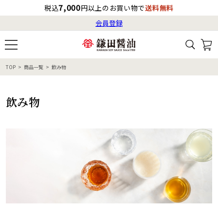
7,000
税込
円以上のお買い物で
送料無料
会員登録
ログイン
最短お届け日
の目安
（国内）
8月17日
8:00
（月）
会員登録
TOP
商品一覧
飲み物
すべてから検索
商品検索
すべての商品一覧
カタログ番号・記号検索
レシピ検索
へのお届け予定日は
飲み物
8月19日
（水）
です。
商品カテゴリ
ギフト
自由な詰め合わせ
商品の選び方
特集