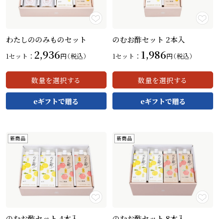
わたしののみものセット
のむお酢セット 2本入
カートを見る
カートを見る
2,936
1,986
1セット：
円
（税込）
1セット：
円
（税込）
数量を選択する
数量を選択する
新商品
新商品
のむお酢セット 4本入
のむお酢セット 8本入