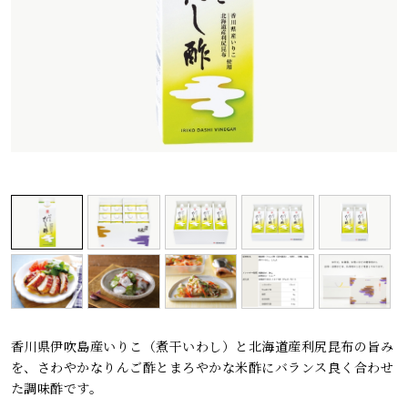
レシピ
ご利用ガイド
安全・安心への取り組み
よくあるご質問
サイトマップ
お問い合わせ
カタログ請求
会社案内
お電話でのお問い合わせ・ご注文
0120-46-0306
香川県伊吹島産いりこ（煮干いわし）と北海道産利尻昆布の旨み
受付時間 / 8:00〜17:30（日・祝日除く）
を、さわやかなりんご酢とまろやかな米酢にバランス良く合わせ
た調味酢です。