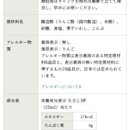
開栓後はキャップを閉め冷蔵庫で立てて保
存し、早めにお使いください。
原材料名
醸造酢（りんご酢（国内製造）、米酢）、
砂糖、食塩、煮干いわし、こんぶ
アレルギー物
義務表示：無し
質
推奨表示：りんご
アレルギー物質は表示義務のある特定原材
料8品目と、表示義務の無い特定原材料に
準ずるもの20品目が、日本では定められて
います。
アレルギーについて
成分表
栄養成分表示 大さじ1杯
（15ml）当たり
エネルギー
17kcal
たんぱく質
0g