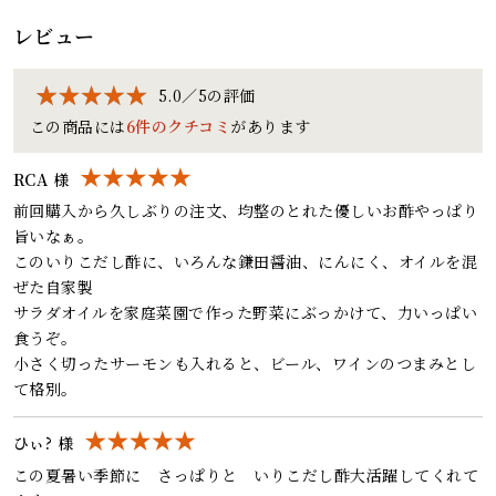
レビュー
5.0／5の評価
この商品には
6件のクチコミ
があります
RCA 様
前回購入から久しぶりの注文、均整のとれた優しいお酢やっぱり
旨いなぁ。
このいりこだし酢に、いろんな鎌田醤油、にんにく、オイルを混
ぜた自家製
サラダオイルを家庭菜園で作った野菜にぶっかけて、力いっぱい
食うぞ。
小さく切ったサーモンも入れると、ビール、ワインのつまみとし
て格別。
ひぃ? 様
この夏暑い季節に さっぱりと いりこだし酢大活躍してくれて