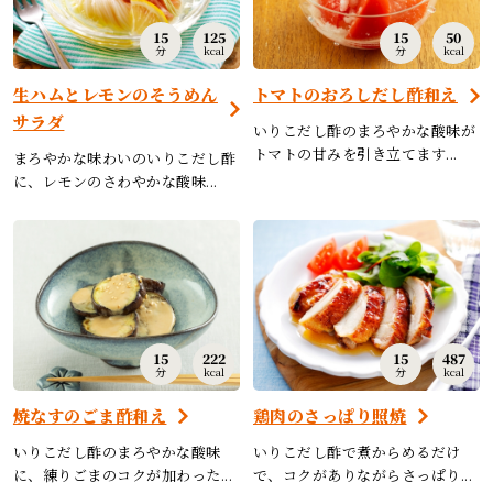
15
125
15
50
分
kcal
分
kcal
生ハムとレモンのそうめん
トマトのおろしだし酢和え
サラダ
いりこだし酢のまろやかな酸味が
トマトの甘みを引き立てます...
まろやかな味わいのいりこだし酢
に、レモンのさわやかな酸味...
15
222
15
487
分
kcal
分
kcal
焼なすのごま酢和え
鶏肉のさっぱり照焼
いりこだし酢のまろやかな酸味
いりこだし酢で煮からめるだけ
に、練りごまのコクが加わった...
で、コクがありながらさっぱり...