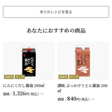
全てのレシピを見る
あなたにおすすめの商品
包装可
のし可
包装可
のし可
讃岐 ぶっかけうどん醤油 200
にんにくだし醤油 200㎖
㎖
1,326
価格：
円
（税込）〜
840
価格：
円
（税込）〜