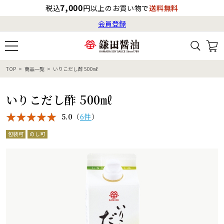
7,000
税込
円以上のお買い物で
送料無料
会員登録
ログイン
最短お届け日
の目安
（国内）
8月17日
8:00
（月）
会員登録
TOP
商品一覧
いりこだし酢 500㎖
すべてから検索
商品検索
すべての商品一覧
カタログ番号・記号検索
レシピ検索
へのお届け予定日は
いりこだし酢 500㎖
8月19日
（水）
です。
5.0
（
6件
）
商品カテゴリ
包装可
のし可
ギフト
自由な詰め合わせ
商品の選び方
特集